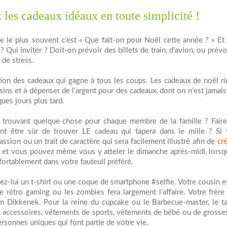
 les cadeaux idéaux en toute simplicité !
e le plus souvent c’est « Que fait-on pour Noël cette année ? » Et 
? Qui inviter ? Doit-on prévoir des billets de train, d’avion, ou prévo
de stress.
ation des cadeaux qui gagne à tous les coups. Les cadeaux de noël r
ins et à dépenser de l’argent pour des cadeaux, dont on n’est jamais
ques jours plus tard.
 trouvant quelque chose pour chaque membre de la famille ? Fair
nt être sûr de trouver LE cadeau qui tapera dans le mille ? Si
ssion ou un trait de caractère qui sera facilement illustré afin de
cré
t, et vous pouvez même vous y atteler le dimanche après-midi, lorsq
ortablement dans votre fauteuil préféré.
créez-lui un t-shirt ou une coque de smartphone #selfie. Votre cousin e
 rétro gaming ou les zombies fera largement l’affaire. Votre frère
m Dikkenek. Pour la reine du cupcake ou le Barbecue-master, le ta
, accessoires, vêtements de sports, vêtements de bébé ou de gross
rsonnes uniques qui font partie de votre vie.