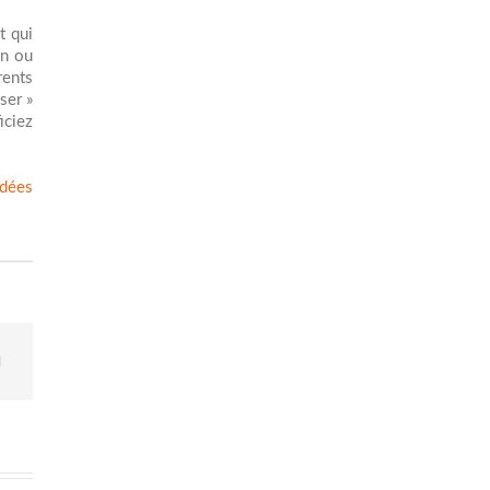
t qui
un ou
rents
ser »
iciez
idées