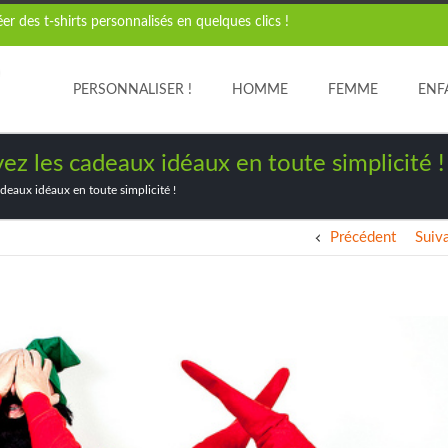
r des t-shirts personnalisés en quelques clics !
PERSONNALISER !
HOMME
FEMME
ENF
ez les cadeaux idéaux en toute simplicité !
deaux idéaux en toute simplicité !
Précédent
Suiv