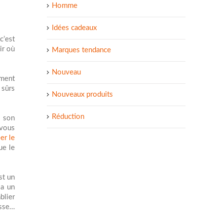
Homme
Idées cadeaux
c’est
ir où
Marques tendance
Nouveau
iment
 sûrs
Nouveaux produits
Réduction
e son
 vous
er le
ue le
st un
 a un
blier
esse…