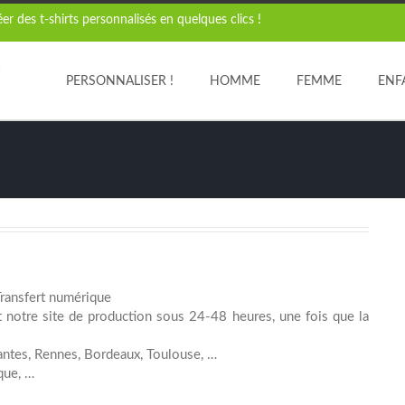
r des t-shirts personnalisés en quelques clics !
PERSONNALISER !
HOMME
FEMME
ENF
Transfert numérique
otre site de production sous 24-48 heures, une fois que la
Nantes, Rennes, Bordeaux, Toulouse, …
que, …