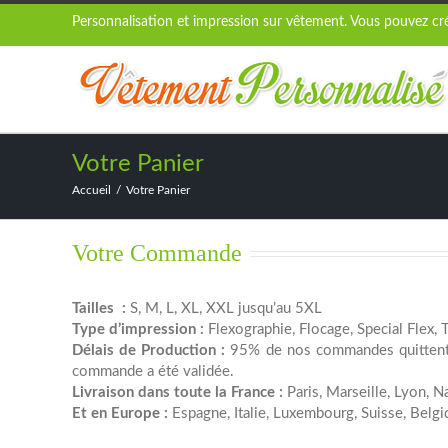
Personnalisation et impression sur vêtement. Vous pouvez crée
Votre Panier
Accueil
Votre Panier
Votre Commande
Tailles :
S, M, L, XL, XXL jusqu’au 5XL
Type d’impression :
Flexographie, Flocage, Special Flex, 
Délais de Production :
95% de nos commandes quittent n
commande a été validée.
Livraison dans toute la France :
Paris, Marseille, Lyon, 
Et en Europe :
Espagne, Italie, Luxembourg, Suisse, Belgi