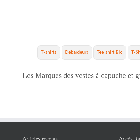
T-shirts
Débardeurs
Tee shirt Bio
T-Sh
Les Marques des vestes à capuche et gi
Articles récents
Accès Ra