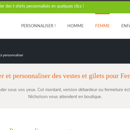
r des t-shirts personnalisés en quelques clics !
PERSONNALISER !
HOMME
FEMME
ENF
s à personnaliser
r et personnaliser des vestes et gilets pour 
der sous vos yeux. Col montant, version débardeur ou fermeture écla
Nicholson vous attendent en boutique.