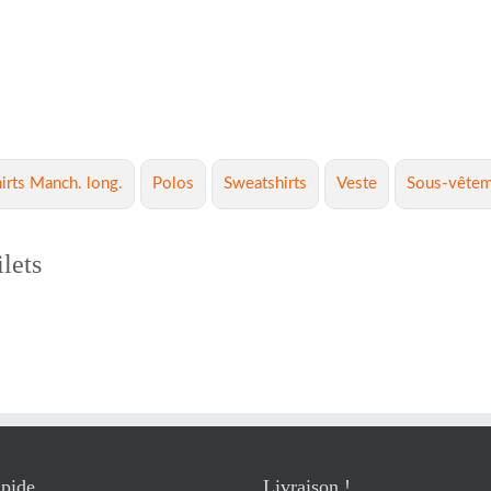
irts Manch. long.
Polos
Sweatshirts
Veste
Sous-vêtem
lets
pide
Livraison !