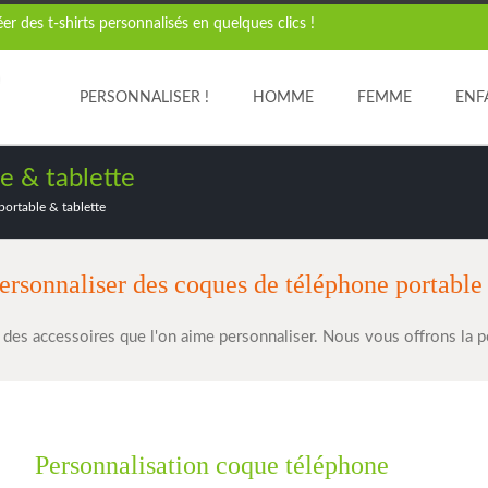
r des t-shirts personnalisés en quelques clics !
PERSONNALISER !
HOMME
FEMME
ENF
e & tablette
ortable & tablette
ersonnaliser des coques de téléphone portable 
 des accessoires que l'on aime personnaliser. Nous vous offrons la p
Personnalisation coque téléphone