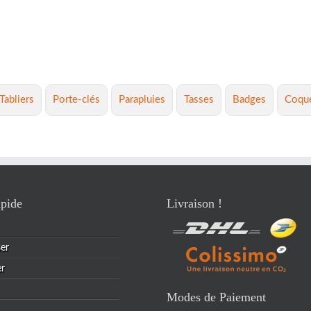
Tabliers
Porte-clés
Parapluies
Tasses
Badges
Coqu
pide
Livraison !
ser
er
Modes de Paiement